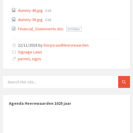
dummy-46.jpg
6 kB
dummy-38.jpg
6 kB
Financial_Statements.doc
EXTERNAL
22/11/2018
by
DorpsraadHeerewaarden
Categories:
Signage Laws
Tags:
permit
,
signs
Agenda Heerewaarden 1025 jaar