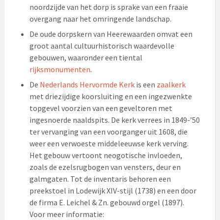
noordzijde van het dorp is sprake van een fraaie
overgang naar het omringende landschap.
De oude dorpskern van Heerewaarden omvat een
groot aantal cultuurhistorisch waardevolle
gebouwen, waaronder een tiental
rijksmonumenten
.
De
Nederlands Hervormde Kerk
is een
zaalkerk
met driezijdige koorsluiting en een ingezwenkte
topgevel voorzien van een geveltoren met
ingesnoerde naaldspits. De kerk verrees in 1849-’50
ter vervanging van een voorganger uit 1608, die
weer een verwoeste middeleeuwse kerk verving.
Het gebouw vertoont neogotische invloeden,
zoals de ezelsrugbogen van vensters, deur en
galmgaten. Tot de inventaris behoren een
preekstoel in Lodewijk XIV-stijl (1738) en een door
de firma E. Leichel & Zn. gebouwd orgel (1897).
Voor meer informatie: