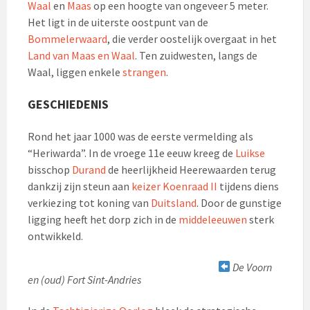
Waal
en
Maas
op een hoogte van ongeveer 5 meter.
Het ligt in de uiterste oostpunt van de
Bommelerwaard
, die verder oostelijk overgaat in het
Land van Maas en Waal
. Ten zuidwesten, langs de
Waal, liggen enkele
strangen
.
GESCHIEDENIS
Rond het jaar 1000 was de eerste vermelding als
“Heriwarda”. In de vroege 11e eeuw kreeg de
Luikse
bisschop
Durand
de heerlijkheid Heerewaarden terug
dankzij zijn steun aan
keizer Koenraad II
tijdens diens
verkiezing tot koning van
Duitsland
. Door de gunstige
ligging heeft het dorp zich in de
middeleeuwen
sterk
ontwikkeld.
De Voorn
en (oud) Fort Sint-Andries