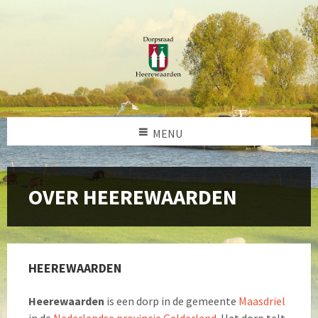
MENU
OVER HEEREWAARDEN
HEEREWAARDEN
Heerewaarden
is een dorp in de gemeente
Maasdriel
in de
Nederlandse
provincie
Gelderland
. Het dorp telt