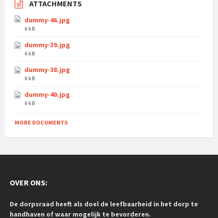
ATTACHMENTS
dummy-46.jpg
6 kB
dummy-39.jpg
6 kB
dummy-38.jpg
6 kB
dummy-40.jpg
6 kB
MORE DOCUMENTS
OVER ONS:
De dorpsraad heeft als doel de leefbaarheid in het dorp te
handhaven of waar mogelijk te bevorderen.