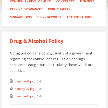
COMMUNITY DEVELOPMENT
CONTRACTS
FINANCES
PARKING ORDINANCES
PUBLIC SAFETY
SIGNAGE LAWS
TOWN REPORTS
TRAFFIC STUDIES
Drug & Alcohol Policy
A drug policy is the policy, usually of a government,
regarding the control and regulation of drugs
considered dangerous, particularly those which are
addictive.
dummy-43.jpg
6 kB
dummy-37.jpg
6 kB
dummy-49.jpg
6 kB