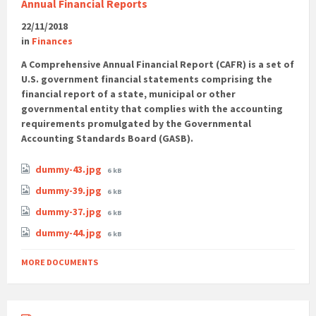
Annual Financial Reports
22/11/2018
in
Finances
A Comprehensive Annual Financial Report (CAFR) is a set of
U.S. government financial statements comprising the
financial report of a state, municipal or other
governmental entity that complies with the accounting
requirements promulgated by the Governmental
Accounting Standards Board (GASB).
dummy-43.jpg
6 kB
dummy-39.jpg
6 kB
dummy-37.jpg
6 kB
dummy-44.jpg
6 kB
MORE DOCUMENTS