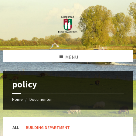
MENU
policy
Home
Documenten
Categories:
ALL
BUILDING DEPARTMENT