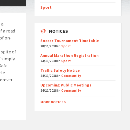
Sport
 a
f a road
NOTICES
of on-
Soccer Tournament Timetable
28/11/2018
in
Sport
 spite of
Annual Marathon Registration
f simply
24/11/2018
in
Sport
Safe
Traffic Safety Notice
cle
24/11/2018
in
Community
herever
Upcoming Public Meetings
24/11/2018
in
Community
MORE NOTICES