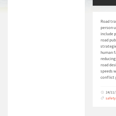
Road tra
person u
include 
road pub
strategi
human fa
reducing
road des
speeds w
conflict 
24/11
Tags:
safety