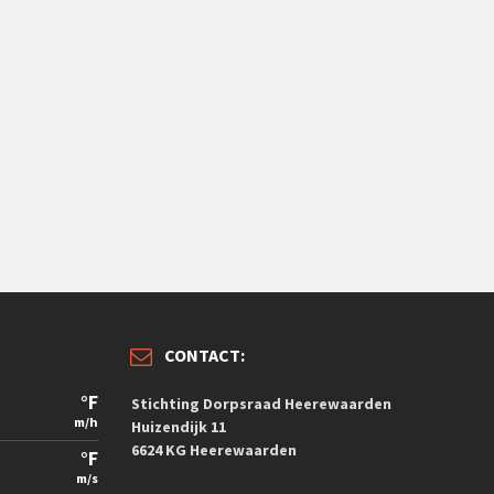
CONTACT:
°F
Stichting Dorpsraad Heerewaarden
m/h
Huizendijk 11
6624 KG Heerewaarden
°F
m/s